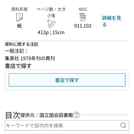
資料形態
ページ数・大き
NDC
さ等
詳細を見
る
紙
911.102
413p ; 15cm
資料に関する注記
一般注記：
集英社 1978年刊の再刊
書店で探す
書店で探す
目次
提供元：国立国会図書館
ヘルプページへのリンク
キー