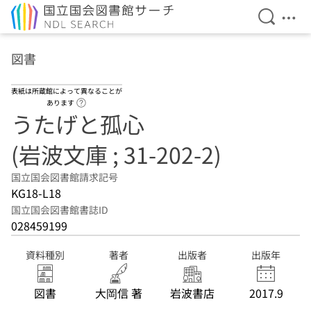
検索を開
メニ
本文へ移動
図書
表紙は所蔵館によって異なることが
ヘルプページへのリンク
あります
うたげと孤心
(岩波文庫 ; 31-202-2)
国立国会図書館請求記号
KG18-L18
国立国会図書館書誌ID
028459199
資料種別
著者
出版者
出版年
図書
大岡信 著
岩波書店
2017.9