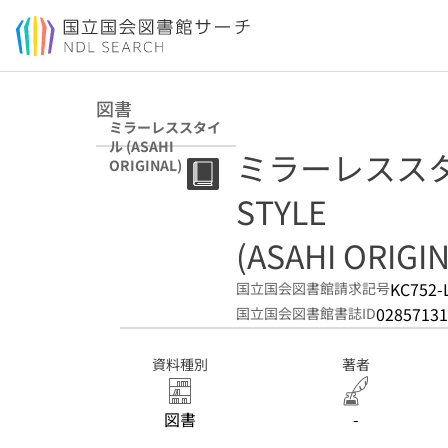
本文へ移動
図書
ミラーレススタイ
ル (ASAHI
ミラーレススタイル
ORIGINAL)
STYLE
(ASAHI ORIGI
KC752-
国立国会図書館請求記号
02857131
国立国会図書館書誌ID
資料種別
著者
図書
-