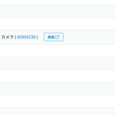
 カメラ
(
00904238
)
典拠