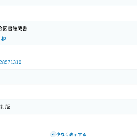
国会図書館蔵書
.jp
/028571310
改訂版
少なく表示する