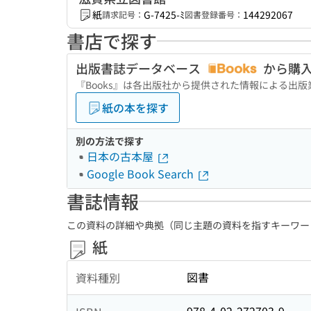
紙
G-7425-ﾐ
144292067
請求記号：
図書登録番号：
書店で探す
出版書誌データベース
から購
『Books』は各出版社から提供された情報による出
紙の本を探す
別の方法で探す
日本の古本屋
Google Book Search
書誌情報
この資料の詳細や典拠（同じ主題の資料を指すキーワー
紙
図書
資料種別