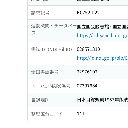
KC752-L22
請求記号
連携機関・データベー
国立国会図書館 : 国立
ス
https://ndlsearch.ndl.go
028571310
書誌ID（NDLBibID）
http://id.ndl.go.jp/bib
22976102
全国書誌番号
07397884
トーハンMARC番号
日本目録規則1987年版
目録規則
111
整理区分コード