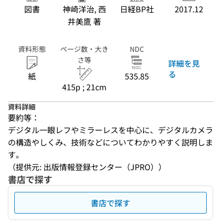
図書
神崎洋治, 西
日経BP社
2017.12
井美鷹 著
資料形態
ページ数・大き
NDC
さ等
詳細を見
る
紙
535.85
415p ; 21cm
資料詳細
要約等：
デジタル一眼レフやミラーレスを中心に、デジタルカメラ
の構造やしくみ、技術などについてわかりやすく説明しま
す。
（提供元: 出版情報登録センター（JPRO））
書店で探す
書店で探す