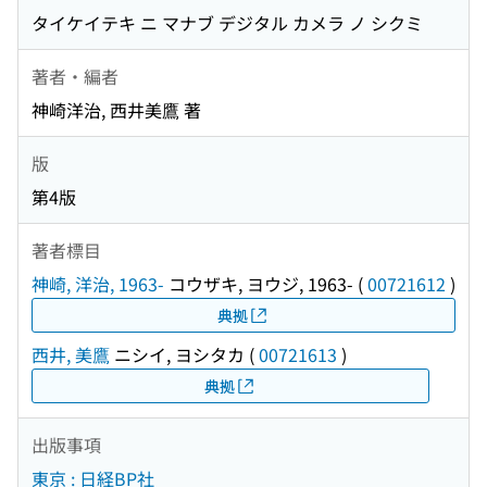
タイケイテキ ニ マナブ デジタル カメラ ノ シクミ
著者・編者
神崎洋治, 西井美鷹 著
版
第4版
著者標目
神崎, 洋治, 1963-
コウザキ, ヨウジ, 1963-
(
00721612
)
典拠
西井, 美鷹
ニシイ, ヨシタカ
(
00721613
)
典拠
出版事項
東京 : 日経BP社