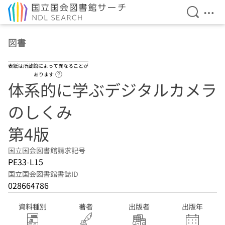
検索を開
メニ
本文へ移動
図書
表紙は所蔵館によって異なることが
ヘルプページへのリンク
あります
体系的に学ぶデジタルカメラ
のしくみ
第4版
国立国会図書館請求記号
PE33-L15
国立国会図書館書誌ID
028664786
資料種別
著者
出版者
出版年