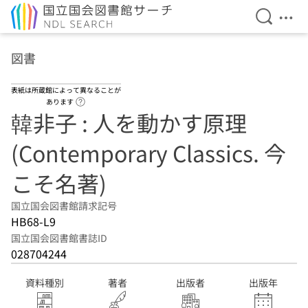
検索を開
メニ
本文へ移動
図書
表紙は所蔵館によって異なることが
ヘルプページへのリンク
あります
韓非子 : 人を動かす原理
(Contemporary Classics. 今
こそ名著)
国立国会図書館請求記号
HB68-L9
国立国会図書館書誌ID
028704244
資料種別
著者
出版者
出版年