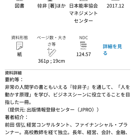
図書
韓非 [著]ほか
日本能率協会
2017.12
マネジメント
センター
資料形態
ページ数・大き
NDC
さ等
詳細を見
る
紙
124.57
361p ; 19cm
資料詳細
要約等：
非常の人間学の書ともいえる『韓非子』を通して、「人を
動かす原理」を学び、ビジネスシーンに役立てることを目
指した一冊。
（提供元: 出版情報登録センター（JPRO））
著者紹介：
前田 信弘 経営コンサルタント、ファイナンシャル・プラ
ンナー。高校教師を経て独立。長年、経営、会計、金融、