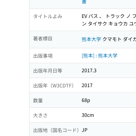
書
EV バス 、 トラック ノ
タイトルよみ
ン タイサク キョウカ ユ
著者標目
熊本大学
クマモト ダイ
[熊本] : 熊本大学
出版事項
2017.3
出版年月日等
2017
出版年（W3CDTF）
68p
数量
30cm
大きさ
JP
出版地（国名コード）