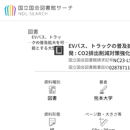
本文へ移動
図書
EVバス、トラッ
クの普及拡大を可
EVバス、トラックの普及
能とする大型車用
発 : CO2排出削減対策
EVシステム技術
開発 : CO2排出削
NC23-L
国立国会図書館請求記号
減対策強化誘導型
02878711
国立国会図書館書誌ID
技術開発・実証事
業 : 成果報告書
資料種別
著者
図書
熊本大学
資料形態
ページ数・大きさ等