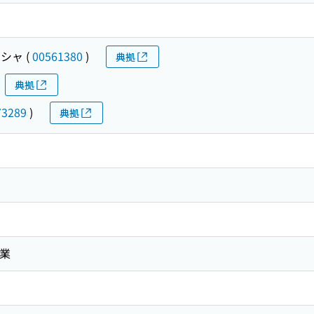
シャ
(
00561380
)
典拠
典拠
73289
)
典拠
事業