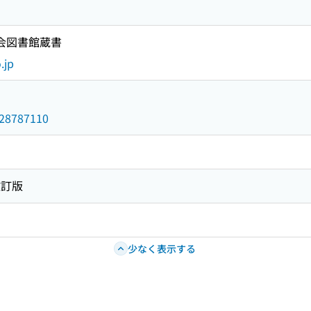
国会図書館蔵書
.jp
/028787110
改訂版
少なく表示する