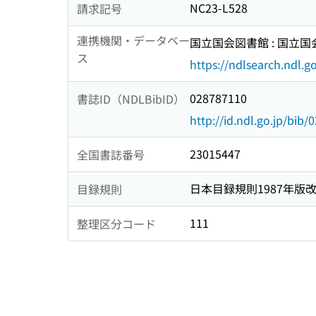
NC23-L528
請求記号
連携機関・データベー
国立国会図書館 : 国立
ス
https://ndlsearch.ndl.go
028787110
書誌ID（NDLBibID）
http://id.ndl.go.jp/bib
23015447
全国書誌番号
日本目録規則1987年版
目録規則
111
整理区分コード