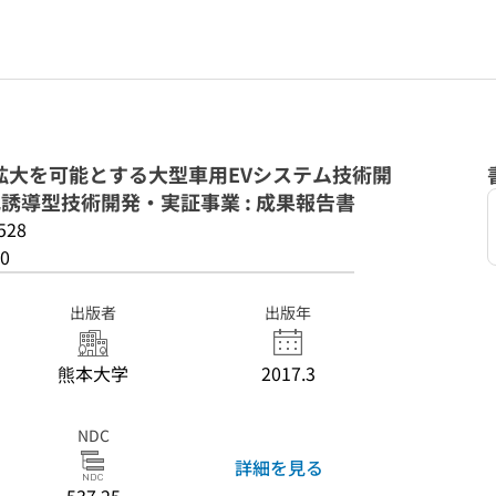
拡大を可能とする大型車用EVシステム技術開
強化誘導型技術開発・実証事業 : 成果報告書
528
0
出版者
出版年
熊本大学
2017.3
NDC
詳細を見る