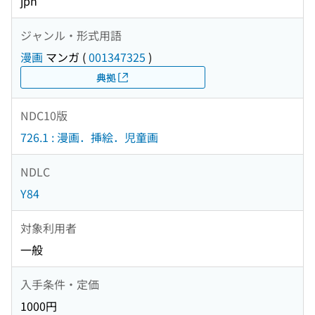
jpn
ジャンル・形式用語
漫画
マンガ
(
001347325
)
典拠
NDC10版
726.1 : 漫画．挿絵．児童画
NDLC
Y84
対象利用者
一般
入手条件・定価
1000円