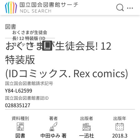
検索を開
メニ
本文へ移動
図書
おくさまが生徒会
長! 12 特装版 (ID
おくさまが生徒会長! 12
コミックス. Rex
comics)
特装版
(IDコミックス. Rex comics)
国立国会図書館請求記号
Y84-L62599
国立国会図書館書誌ID
028835127
資料種別
著者
出版者
出版年
図書
中田ゆみ 著
一迅社
2018.3