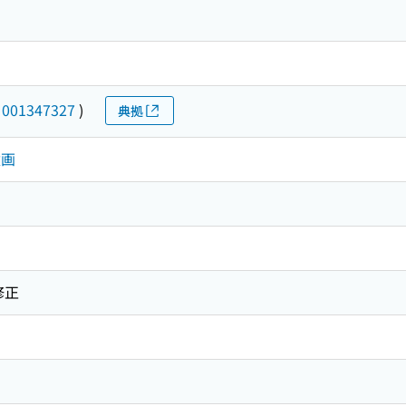
(
001347327
)
典拠
童画
修正