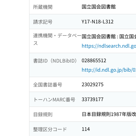
国立国会図書館
所蔵機関
Y17-N18-L312
請求記号
連携機関・データベー
国立国会図書館 : 国立
ス
https://ndlsearch.ndl.go
028865512
書誌ID（NDLBibID）
http://id.ndl.go.jp/bib
23029275
全国書誌番号
33739177
トーハンMARC番号
日本目録規則1987年版
目録規則
114
整理区分コード