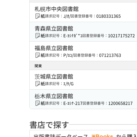
札幌市中央図書館
紙
J/ｵ/
0180331365
請求記号：
図書登録番号：
青森県立図書館
紙
E-ﾖｼﾅｶﾞ*ｺ
10217175272
請求記号：
図書登録番号：
福島県立図書館
紙
P/ﾖｺ/
071213763
請求記号：
図書登録番号：
関東
茨城県立図書館
紙
ｴ/ﾀ/G
請求記号：
栃木県立図書館
紙
E-ﾖｼﾅ-217
1200658217
請求記号：
図書登録番号：
書店で探す
出版書誌データベース
から購