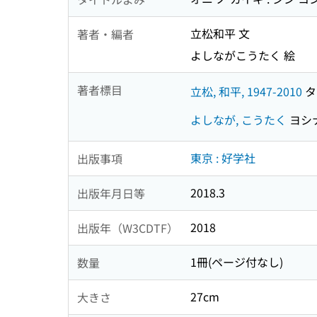
立松和平 文
著者・編者
よしながこうたく 絵
著者標目
立松, 和平, 1947-2010
タテ
よしなが, こうたく
ヨシナ
東京 : 好学社
出版事項
2018.3
出版年月日等
2018
出版年（W3CDTF）
1冊(ページ付なし)
数量
27cm
大きさ