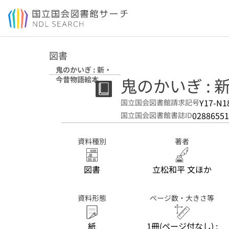
本文へ移動
図書
鬼のかいぎ : 新・
鬼のかいぎ :
今昔物語絵本
Y17-N1
国立国会図書館請求記号
02886551
国立国会図書館書誌ID
資料種別
著者
図書
立松和平 文ほか
資料形態
ページ数・大きさ等
紙
1冊(ページ付なし) ;