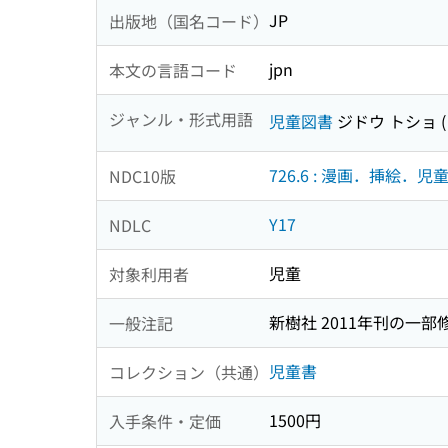
JP
出版地（国名コード）
jpn
本文の言語コード
ジャンル・形式用語
児童図書
ジドウ トショ
726.6 : 漫画．挿絵．児
NDC10版
Y17
NDLC
児童
対象利用者
新樹社 2011年刊の一部
一般注記
児童書
コレクション（共通）
1500円
入手条件・定価