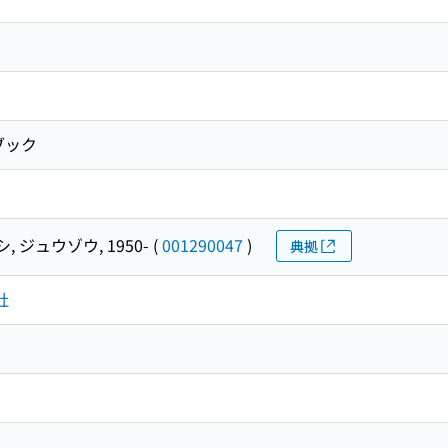
ブック
, ジュウゾウ, 1950-
(
001290047
)
典拠
社