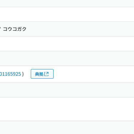
ノ コウコガク
01165925
)
典拠