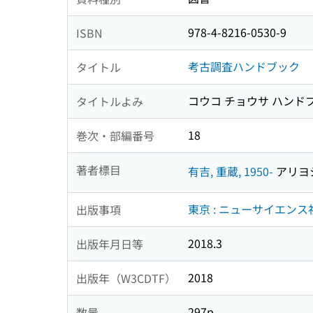
978-4-8216-0530-9
ISBN
考古調査ハンドブック
タイトル
コウコ チョウサ ハンド
タイトルよみ
18
巻次・部編番号
著者標目
有吉, 重蔵, 1950-
アリヨシ
東京 : ニューサイエンス
出版事項
2018.3
出版年月日等
2018
出版年（W3CDTF）
297p
数量