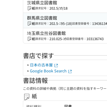
茨城県立図書館
紙
202.5/ｺｳ/18
請求記号：
群馬県立図書館
紙
202.5-ﾆ95-(18)
1343613
請求記号：
図書登録番号：
埼玉県立熊谷図書館
紙
210.025-ｺｳ
103136743
請求記号：
図書登録番号：
書店で探す
日本の古本屋
Google Book Search
書誌情報
この資料の詳細や典拠（同じ主題の資料を指すキーワー
紙
図書
資料種別