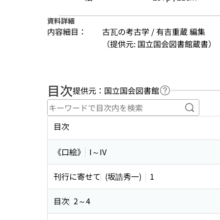
資料詳細
内容細目：
古瓦の考古学 / 有吉重蔵 編集
（提供元: 国立国会図書館蔵書）
目次
提供元：国立国会図書館
ヘルプページへ
キーワ
目次
《口絵》
I～IV
刊行に寄せて
(坂誥秀一)
1
目次
2～4