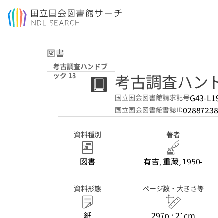
本文へ移動
図書
考古調査ハンドブ
考古調査ハンド
ック 18
G43-L1
国立国会図書館請求記号
02887238
国立国会図書館書誌ID
資料種別
著者
図書
有吉, 重蔵, 1950-
資料形態
ページ数・大きさ等
紙
297p ; 21cm