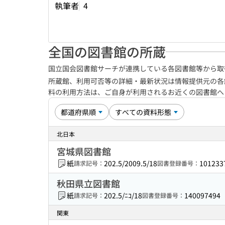
執筆者
4
全国の図書館の所蔵
国立国会図書館サーチが連携している各図書館等から取
所蔵館、利用可否等の詳細・最新状況は情報提供元の各
料の利用方法は、ご自身が利用されるお近くの図書館
北日本
宮城県図書館
紙
202.5/2009.5/18
101233
請求記号：
図書登録番号：
秋田県立図書館
紙
202.5/ﾆｺ/18
140097494
請求記号：
図書登録番号：
関東