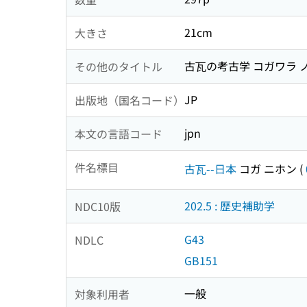
21cm
大きさ
古瓦の考古学 コガワラ 
その他のタイトル
JP
出版地（国名コード）
jpn
本文の言語コード
件名標目
古瓦--日本
コガ ニホン
(
202.5 : 歴史補助学
NDC10版
G43
NDLC
GB151
一般
対象利用者