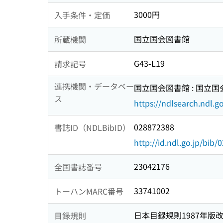
3000円
入手条件・定価
国立国会図書館
所蔵機関
G43-L19
請求記号
連携機関・データベー
国立国会図書館 : 国立
ス
https://ndlsearch.ndl.go
028872388
書誌ID（NDLBibID）
http://id.ndl.go.jp/bib
23042176
全国書誌番号
33741002
トーハンMARC番号
日本目録規則1987年版
目録規則