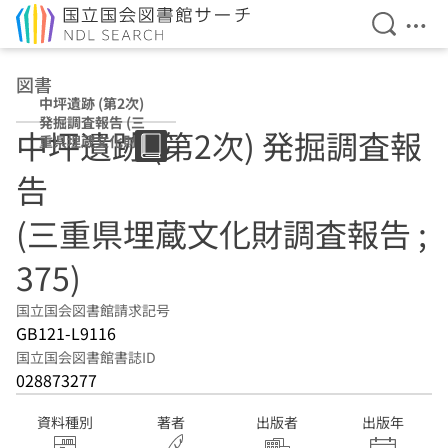
検索を開
メニ
本文へ移動
図書
中坪遺跡 (第2次)
発掘調査報告 (三
中坪遺跡 (第2次) 発掘調査報
重県埋蔵文化財調
査報告 ; 375)
告
(三重県埋蔵文化財調査報告 ;
375)
国立国会図書館請求記号
GB121-L9116
国立国会図書館書誌ID
028873277
資料種別
著者
出版者
出版年