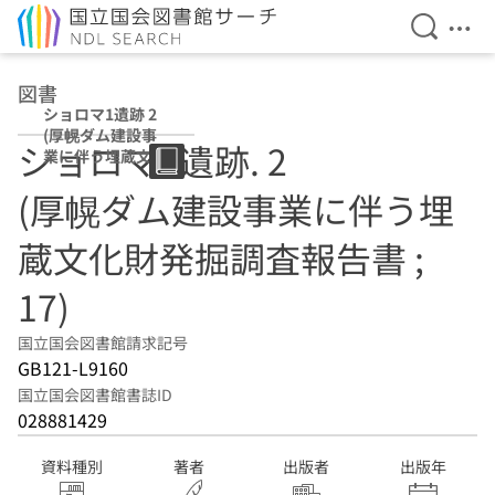
検索を開
メニ
本文へ移動
図書
ショロマ1遺跡 2
(厚幌ダム建設事
ショロマ1遺跡. 2
業に伴う埋蔵文化
財発掘調査報告書
(厚幌ダム建設事業に伴う埋
; 17)
蔵文化財発掘調査報告書 ;
17)
国立国会図書館請求記号
GB121-L9160
国立国会図書館書誌ID
028881429
資料種別
著者
出版者
出版年