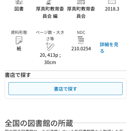
図書
厚真町教育委
厚真町教育委
2018.3
員会 編
員会
資料形態
ページ数・大き
NDC
さ等
詳細を見
紙
210.0254
る
20, 413p ;
30cm
書店で探す
書店で探す
全国の図書館の所蔵