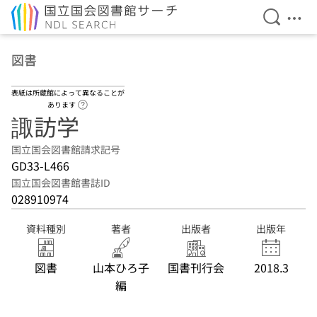
検索を開
メニ
本文へ移動
図書
表紙は所蔵館によって異なることが
ヘルプページへのリンク
あります
諏訪学
国立国会図書館請求記号
GD33-L466
国立国会図書館書誌ID
028910974
資料種別
著者
出版者
出版年
図書
山本ひろ子
国書刊行会
2018.3
編