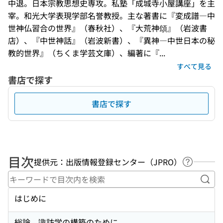
中退。日本宗教思想史専攻。私塾「成城寺小屋講座」を主
宰。和光大学表現学部名誉教授。主な著書に『変成譜―中
世神仏習合の世界』（春秋社）、『大荒神頌』（岩波書
店）、『中世神話』（岩波新書）、『異神―中世日本の秘
教的世界』（ちくま学芸文庫）、編著に『...
すべて見る
書店で探す
書店で探す
目次
提供元：出版情報登録センター（JPRO）
ヘルプペ
キー
はじめに
総論 諏訪学の構築のために