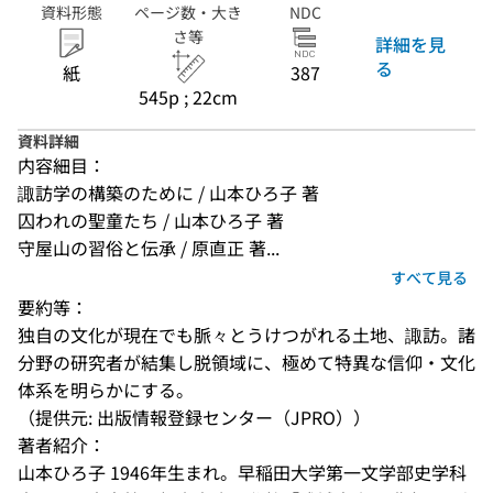
資料形態
ページ数・大き
NDC
さ等
詳細を見
る
紙
387
545p ; 22cm
資料詳細
内容細目：
諏訪学の構築のために / 山本ひろ子 著
囚われの聖童たち / 山本ひろ子 著
守屋山の習俗と伝承 / 原直正 著...
すべて見る
要約等：
独自の文化が現在でも脈々とうけつがれる土地、諏訪。諸
分野の研究者が結集し脱領域に、極めて特異な信仰・文化
体系を明らかにする。
（提供元: 出版情報登録センター（JPRO））
著者紹介：
山本ひろ子 1946年生まれ。早稲田大学第一文学部史学科