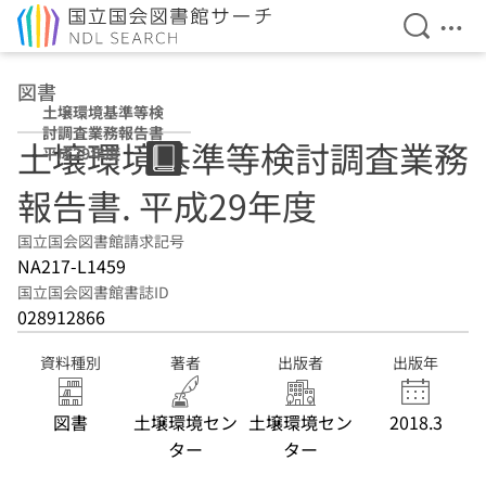
検索を開
メニ
本文へ移動
図書
土壌環境基準等検
討調査業務報告書
土壌環境基準等検討調査業務
平成29年度
報告書. 平成29年度
国立国会図書館請求記号
NA217-L1459
国立国会図書館書誌ID
028912866
資料種別
著者
出版者
出版年
図書
土壌環境セン
土壌環境セン
2018.3
ター
ター