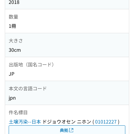
2018
数量
1冊
大きさ
30cm
出版地（国名コード）
JP
本文の言語コード
jpn
件名標目
土壌汚染--日本
ドジョウオセン ニホン
(
01012227
)
典拠