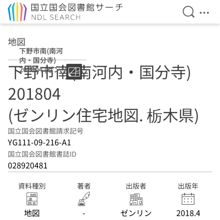
検索を開
メニ
本文へ移動
地図
下野市南(南河
内・国分寺)
下野市南(南河内・国分寺)
201804 (ゼンリン
住宅地図. 栃木県)
201804
(ゼンリン住宅地図. 栃木県)
国立国会図書館請求記号
YG111-09-216-A1
国立国会図書館書誌ID
028920481
資料種別
著者
出版者
出版年
地図
-
ゼンリン
2018.4