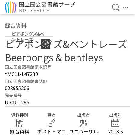
検索を開
メニ
本文へ移動
録音資料
ビアボングズ&ベ
ントレーズ
ビアボングズ&ベントレーズ
Beerbongs & bentleys
国立国会図書館請求記号
YMC11-L47230
国立国会図書館書誌ID
028955206
発売番号
UICU-1296
資料種別
著者
出版者
出版年
録音資料
ポスト・マロ
ユニバーサル
2018.6