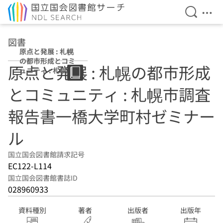
検索を開
メニ
本文へ移動
図書
原点と発展 : 札幌
の都市形成とコミ
原点と発展 : 札幌の都市形成
ュニティ : 札幌市
調査報告書一橋大
とコミュニティ : 札幌市調査
学町村ゼミナール
報告書一橋大学町村ゼミナー
ル
国立国会図書館請求記号
EC122-L114
国立国会図書館書誌ID
028960933
資料種別
著者
出版者
出版年