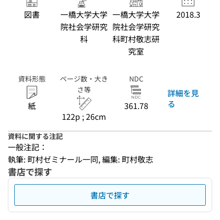
図書
一橋大学大学
一橋大学大学
2018.3
院社会学研究
院社会学研究
科
科町村敬志研
究室
資料形態
ページ数・大き
NDC
さ等
詳細を見
る
紙
361.78
122p ; 26cm
資料に関する注記
一般注記：
執筆: 町村ゼミナール一同, 編集: 町村敬志
書店で探す
書店で探す