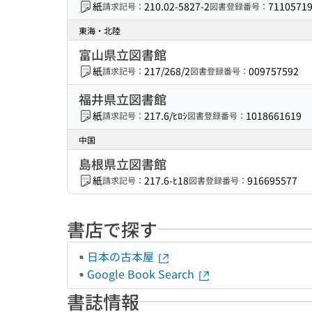
紙
210.02-5827-2
7110571
請求記号：
図書登録番号：
東海・北陸
富山県立図書館
紙
217/268/2
009757592
請求記号：
図書登録番号：
福井県立図書館
紙
217.6/ﾋﾛｼ
1018661619
請求記号：
図書登録番号：
中国
島根県立図書館
紙
217.6-ﾋ18
916695577
請求記号：
図書登録番号：
書店で探す
日本の古本屋
Google Book Search
書誌情報