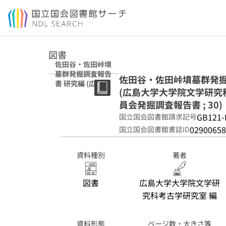
本文へ移動
図書
佐田谷・佐田峠墳
墓群発掘調査報告
佐田谷・佐田峠墳墓群発掘
書 研究編 (広島大
(広島大学大学院文学研究科
学大学院文学研究
科考古学研究室報
員会発掘調査報告書 ; 30)
告書 ; 第4冊. 庄原
GB121-
国立国会図書館請求記号
市教育委員会発掘
02900658
国立国会図書館書誌ID
調査報告書 ; 30)
資料種別
著者
図書
広島大学大学院文学研
究科考古学研究室 編
資料形態
ページ数・大きさ等