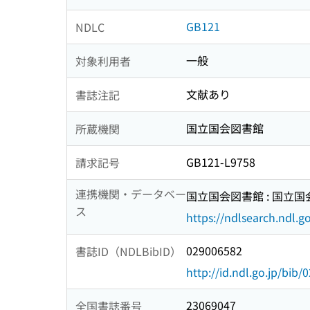
GB121
NDLC
一般
対象利用者
文献あり
書誌注記
国立国会図書館
所蔵機関
GB121-L9758
請求記号
連携機関・データベー
国立国会図書館 : 国立
ス
https://ndlsearch.ndl.go
029006582
書誌ID（NDLBibID）
http://id.ndl.go.jp/bib
23069047
全国書誌番号