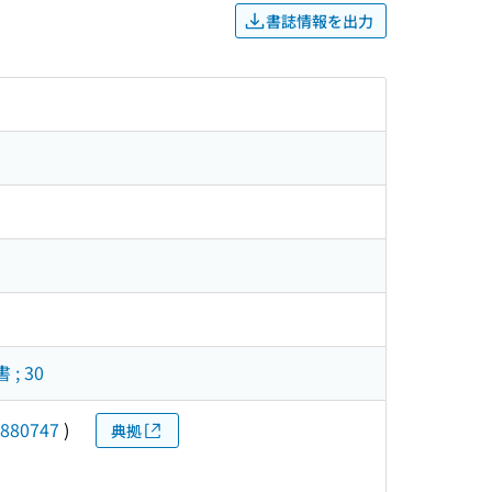
書誌情報を出力
 30
880747
)
典拠