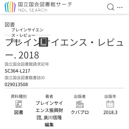
検索を開
メニ
本文へ移動
図書
ブレインサイエン
ス・レビュー
ブレインサイエンス・レビュ
2018
ー. 2018
国立国会図書館請求記号
SC364-L217
国立国会図書館書誌ID
029013508
資料種別
著者
出版者
出版年
ブレインサイ
エンス振興財
図書
クバプロ
2018.3
団, 廣川信隆
編集