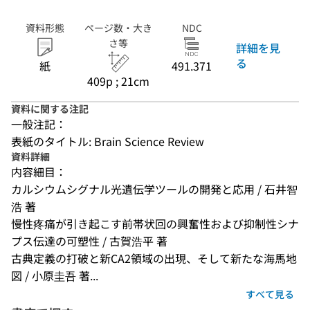
資料形態
ページ数・大き
NDC
さ等
詳細を見
る
紙
491.371
409p ; 21cm
資料に関する注記
一般注記：
表紙のタイトル: Brain Science Review
資料詳細
内容細目：
カルシウムシグナル光遺伝学ツールの開発と応用 / 石井智
浩 著
慢性疼痛が引き起こす前帯状回の興奮性および抑制性シナ
プス伝達の可塑性 / 古賀浩平 著
古典定義の打破と新CA2領域の出現、そして新たな海馬地
図 / 小原圭吾 著...
すべて見る