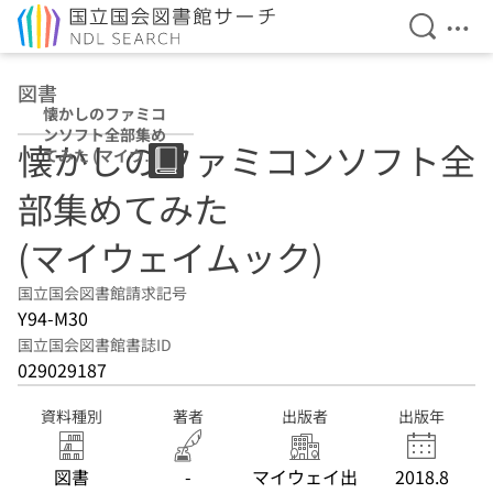
検索を開
メニ
本文へ移動
図書
懐かしのファミコ
ンソフト全部集め
懐かしのファミコンソフト全
てみた (マイウェ
イムック)
部集めてみた
(マイウェイムック)
国立国会図書館請求記号
Y94-M30
国立国会図書館書誌ID
029029187
資料種別
著者
出版者
出版年
図書
-
マイウェイ出
2018.8