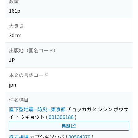
数量
161p
大きさ
30cm
出版地（国名コード）
JP
本文の言語コード
jpn
件名標目
直下型地震--防災--東京都
チョッカガタ ジシン ボウサ
イ トウキョウト
(
001306186
)
典拠
株式相場
カブシキソウバ
(
00564379
)