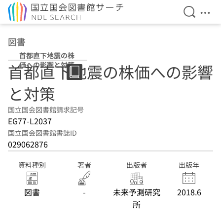
検索を開
メニ
本文へ移動
図書
首都直下地震の株
価への影響と対策
首都直下地震の株価への影響
と対策
国立国会図書館請求記号
EG77-L2037
国立国会図書館書誌ID
029062876
資料種別
著者
出版者
出版年
図書
-
未来予測研究
2018.6
所