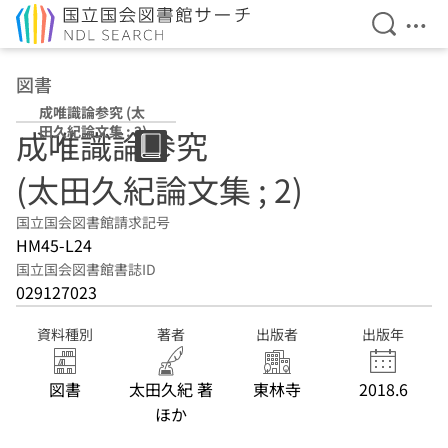
検索を開
メニ
本文へ移動
図書
成唯識論参究 (太
田久紀論文集 ; 2)
成唯識論参究
(太田久紀論文集 ; 2)
国立国会図書館請求記号
HM45-L24
国立国会図書館書誌ID
029127023
資料種別
著者
出版者
出版年
図書
太田久紀 著
東林寺
2018.6
ほか