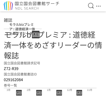
検索を開
メニ
本文へ移動
雑誌
モラルbizプレミ
ア : 道徳経済一体
モラルbizプレミア : 道徳経
をめざすリーダー
の情報誌
済一体をめざすリーダーの情
報誌
国立国会図書館請求記号
Z72-R39
国立国会図書館書誌ID
029162084
巻号一覧
48号 2022年
47号 2022年
46号 2022年
45号 2021年
44号 2021年
3月
2月
1月
12月
11月