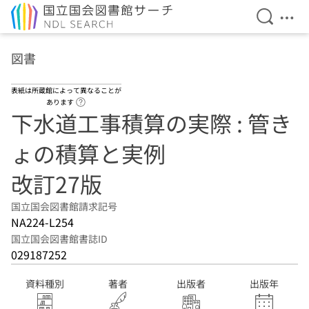
検索を開
メニ
本文へ移動
図書
表紙は所蔵館によって異なることが
ヘルプページへのリンク
あります
下水道工事積算の実際 : 管き
ょの積算と実例
改訂27版
国立国会図書館請求記号
NA224-L254
国立国会図書館書誌ID
029187252
資料種別
著者
出版者
出版年