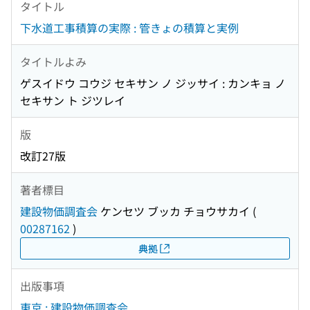
タイトル
下水道工事積算の実際 : 管きょの積算と実例
タイトルよみ
ゲスイドウ コウジ セキサン ノ ジッサイ : カンキョ ノ
セキサン ト ジツレイ
版
改訂27版
著者標目
建設物価調査会
ケンセツ ブッカ チョウサカイ
(
00287162
)
典拠
出版事項
東京 : 建設物価調査会