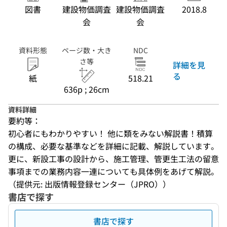
図書
建設物価調査
建設物価調査
2018.8
会
会
資料形態
ページ数・大き
NDC
さ等
詳細を見
る
紙
518.21
636p ; 26cm
資料詳細
要約等：
初心者にもわかりやすい！ 他に類をみない解説書！積算
の構成、必要な基準などを詳細に記載、解説しています。
更に、新設工事の設計から、施工管理、管更生工法の留意
事項までの業務内容一連についても具体例をあげて解説。
（提供元: 出版情報登録センター（JPRO））
書店で探す
書店で探す