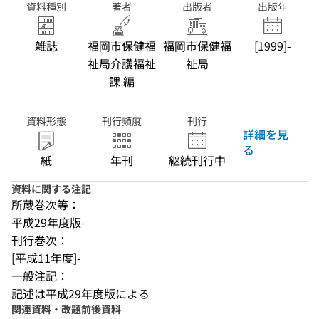
資料種別
著者
出版者
出版年
雑誌
福岡市保健福
福岡市保健福
[1999]-
祉局介護福祉
祉局
課 編
資料形態
刊行頻度
刊行
詳細を見
る
紙
年刊
継続刊行中
資料に関する注記
所蔵巻次等：
平成29年度版-
刊行巻次：
[平成11年度]-
一般注記：
記述は平成29年度版による
関連資料・改題前後資料