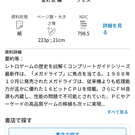
資料形態
ページ数・大き
NDC
さ等
詳細を見
る
紙
798.5
223p ; 21cm
資料詳細
要約等：
レトロゲームの歴史を紐解くコンプリートガイドシリーズ
最新作は、「メガドライブ」に焦点を当てる。１９８８年
１０月に発売されたメガドライブは、従来機よりも処理能
力が遥かに優れた１６ビットＣＰＵを搭載。さらにＦＭ音
源も内蔵し、性能の問題で不可能とされていた、ＰＣやア
ーケードの高品質ゲームの移植も次々に実現...
すべて見る
書店で探す
書店で探す