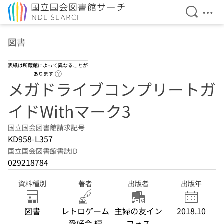
検索を開
メニ
本文へ移動
図書
表紙は所蔵館によって異なることが
ヘルプページへのリンク
あります
メガドライブコンプリートガ
イドWithマーク3
国立国会図書館請求記号
KD958-L357
国立国会図書館書誌ID
029218784
資料種別
著者
出版者
出版年
図書
レトロゲーム
主婦の友イン
2018.10
愛好会 編
フォス