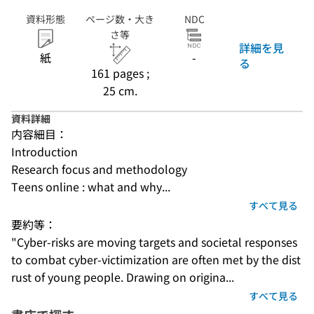
資料形態
ページ数・大き
NDC
さ等
詳細を見
紙
-
る
161 pages ;
25 cm.
資料詳細
内容細目：
Introduction
Research focus and methodology
Teens online : what and why...
すべて見る
要約等：
"Cyber-risks are moving targets and societal responses 
to combat cyber-victimization are often met by the dist
rust of young people. Drawing on origina...
すべて見る