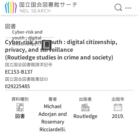
検索を開
メニ
本文へ移動
図書
Cyber-risk and
youth : digital
Cyber-risk and youth : digital citizenship,
citizenship,
privacy, and surveillance
privacy, and
surveillance
(Routledge studies in crime and society)
(Routledge
国立国会図書館請求記号
studies in crime
EC153-B137
and society)
国立国会図書館書誌ID
029225485
資料種別
著者
出版者
出版年
Michael
Adorjan and
図書
Routledge
2019.
Rosemary
Ricciardelli.