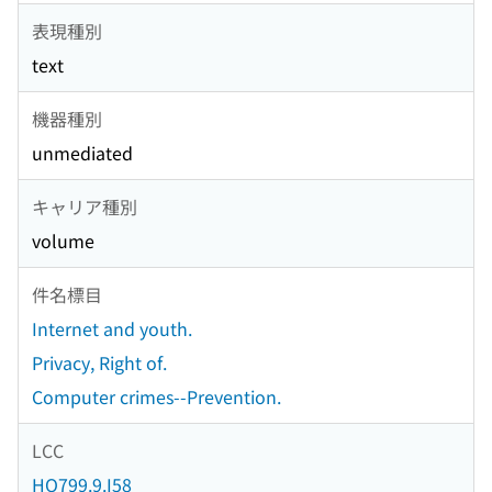
表現種別
text
機器種別
unmediated
キャリア種別
volume
件名標目
Internet and youth.
Privacy, Right of.
Computer crimes--Prevention.
LCC
HQ799.9.I58