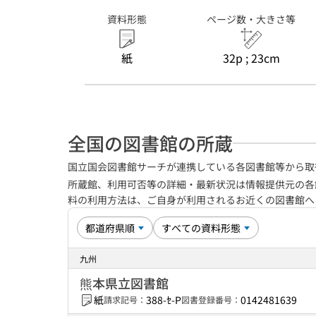
資料形態
ページ数・大きさ等
紙
32p ; 23cm
全国の図書館の所蔵
国立国会図書館サーチが連携している各図書館等から取
所蔵館、利用可否等の詳細・最新状況は情報提供元の各
料の利用方法は、ご自身が利用されるお近くの図書館
九州
熊本県立図書館
紙
388-ｾ-P
0142481639
請求記号：
図書登録番号：