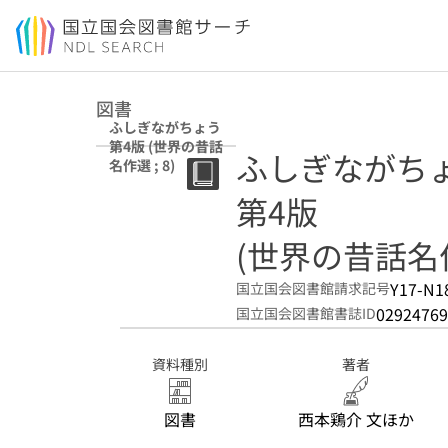
本文へ移動
図書
ふしぎながちょう
第4版 (世界の昔話
ふしぎながち
名作選 ; 8)
第4版
(世界の昔話名作選
Y17-N1
国立国会図書館請求記号
02924769
国立国会図書館書誌ID
資料種別
著者
図書
西本鶏介 文ほか