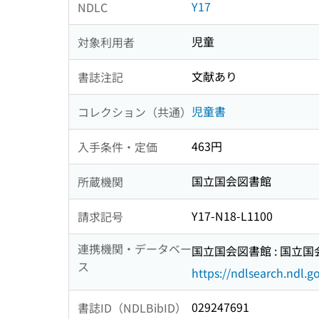
Y17
NDLC
児童
対象利用者
文献あり
書誌注記
児童書
コレクション（共通）
463円
入手条件・定価
国立国会図書館
所蔵機関
Y17-N18-L1100
請求記号
連携機関・データベー
国立国会図書館 : 国立
ス
https://ndlsearch.ndl.go
029247691
書誌ID（NDLBibID）