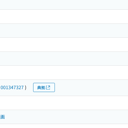
(
001347327
)
典拠
童画