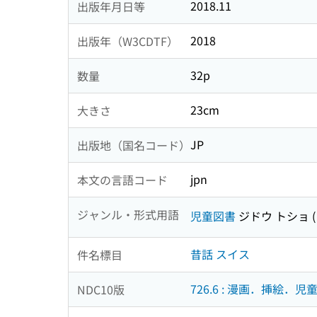
2018.11
出版年月日等
2018
出版年（W3CDTF）
32p
数量
23cm
大きさ
JP
出版地（国名コード）
jpn
本文の言語コード
ジャンル・形式用語
児童図書
ジドウ トショ
昔話 スイス
件名標目
726.6 : 漫画．挿絵．児
NDC10版