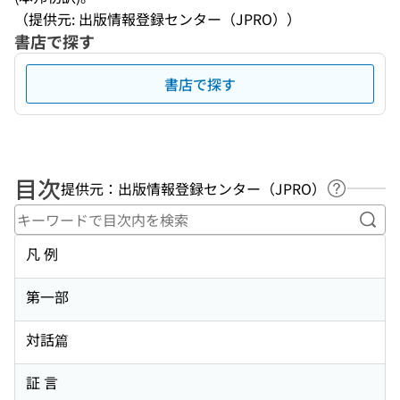
（提供元: 出版情報登録センター（JPRO））
書店で探す
書店で探す
目次
提供元：出版情報登録センター（JPRO）
ヘルプペ
キー
凡 例
第一部
対話篇
証 言