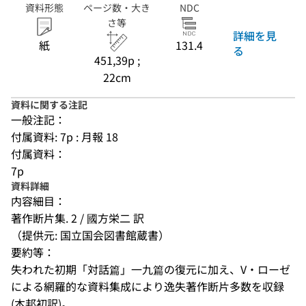
資料形態
ページ数・大き
NDC
さ等
詳細を見
紙
131.4
る
451,39p ;
22cm
資料に関する注記
一般注記：
付属資料: 7p : 月報 18
付属資料：
7p
資料詳細
内容細目：
著作断片集. 2 / 國方栄二 訳
（提供元: 国立国会図書館蔵書）
要約等：
失われた初期「対話篇」一九篇の復元に加え、V・ローゼ
による網羅的な資料集成により逸失著作断片多数を収録
(本邦初訳)。