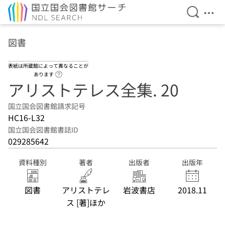
検索を開
メニ
本文へ移動
図書
表紙は所蔵館によって異なることが
ヘルプページへのリンク
あります
アリストテレス全集. 20
国立国会図書館請求記号
HC16-L32
国立国会図書館書誌ID
029285642
資料種別
著者
出版者
出版年
図書
アリストテレ
岩波書店
2018.11
ス [著]ほか