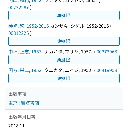
内山, 勝利, 1942-
ウチヤマ, カツトシ, 1942-
(
00222587
)
典拠
神崎, 繁, 1952-2016
カンザキ, シゲル, 1952-2016
(
00812226
)
典拠
中畑, 正志, 1957-
ナカハタ, マサシ, 1957-
(
00273963
)
典拠
国方, 栄二, 1952-
クニカタ, エイジ, 1952-
(
00419958
)
典拠
出版事項
東京 : 岩波書店
出版年月日等
2018.11