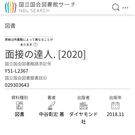
検索を開
メニ
本文へ移動
図書
表紙は所蔵館によって異なることが
ヘルプページへのリンク
あります
面接の達人. [2020]
国立国会図書館請求記号
Y51-L2367
国立国会図書館書誌ID
029303643
資料種別
著者
出版者
出版年
図書
中谷彰宏 著
ダイヤモンド
2018.11
社