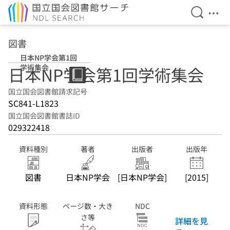
検索を開
メニ
本文へ移動
図書
日本NP学会第1回
学術集会
日本NP学会第1回学術集会
国立国会図書館請求記号
SC841-L1823
国立国会図書館書誌ID
029322418
資料種別
著者
出版者
出版年
図書
日本NP学会
[日本NP学会]
[2015]
資料形態
ページ数・大き
NDC
さ等
詳細を見