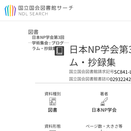
本文へ移動
図書
日本NP学会第3回
学術集会 : プログ
日本NP学会第
ラム・抄録集
ム・抄録集
SC841-
国立国会図書館請求記号
02932242
国立国会図書館書誌ID
資料種別
著者
図書
日本NP学会
資料形態
ページ数・大きさ等