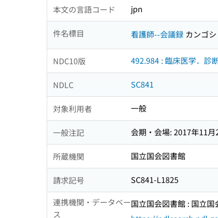
jpn
本文の言語コード
件名標目
看護師--会議録
カンゴシ
492.984 : 臨床医学．
NDC10版
SC841
NDLC
一般
対象利用者
会期・会場: 2017年1
一般注記
国立国会図書館
所蔵機関
SC841-L1825
請求記号
連携機関・データベー
国立国会図書館 : 国立
ス