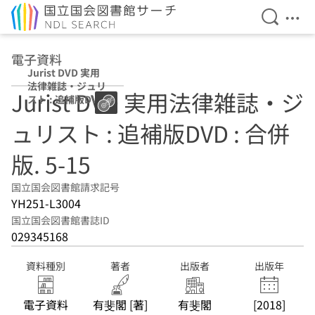
検索を開
メニ
本文へ移動
電子資料
Jurist DVD 実用
法律雑誌・ジュリ
Jurist DVD 実用法律雑誌・ジ
スト : 追補版DVD
: 合併版 5-15
ュリスト : 追補版DVD : 合併
版. 5-15
国立国会図書館請求記号
YH251-L3004
国立国会図書館書誌ID
029345168
資料種別
著者
出版者
出版年
電子資料
有斐閣 [著]
有斐閣
[2018]