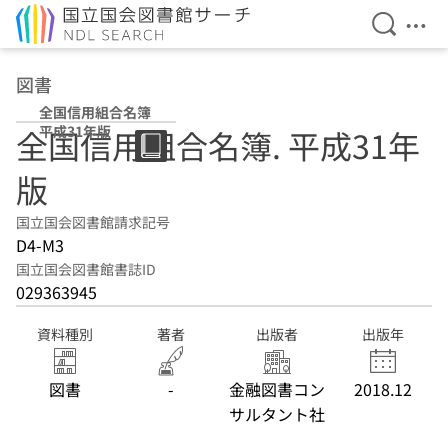
検索を開
メニ
本文へ移動
図書
全国信用組合名簿
平成31年版
全国信用組合名簿. 平成31年
版
国立国会図書館請求記号
D4-M3
国立国会図書館書誌ID
029363945
資料種別
著者
出版者
出版年
図書
-
金融図書コン
2018.12
サルタント社