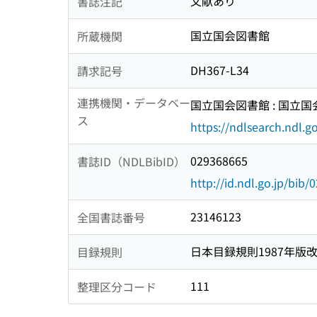
文献あり
書誌注記
国立国会図書館
所蔵機関
DH367-L34
請求記号
連携機関・データベー
国立国会図書館 : 国立
ス
https://ndlsearch.ndl.go
029368665
書誌ID（NDLBibID）
http://id.ndl.go.jp/bib
23146123
全国書誌番号
日本目録規則1987年版
目録規則
111
整理区分コード