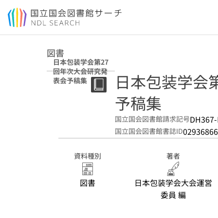
本文へ移動
図書
日本包装学会第27
回年次大会研究発
日本包装学会
表会予稿集
予稿集
DH367-
国立国会図書館請求記号
02936866
国立国会図書館書誌ID
資料種別
著者
図書
日本包装学会大会運営
委員 編