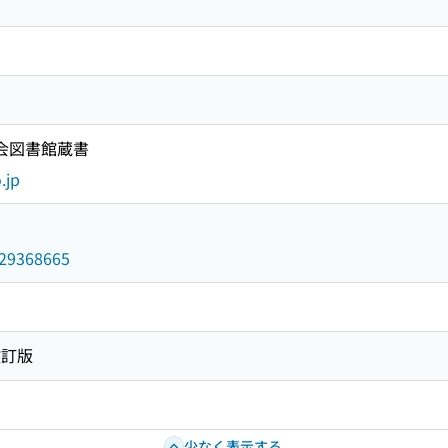
国会図書館蔵書
.jp
/029368665
改訂版
少なく表示する