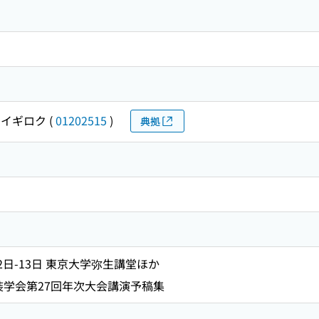
カイギロク
(
01202515
)
典拠
12日-13日 東京大学弥生講堂ほか
装学会第27回年次大会講演予稿集