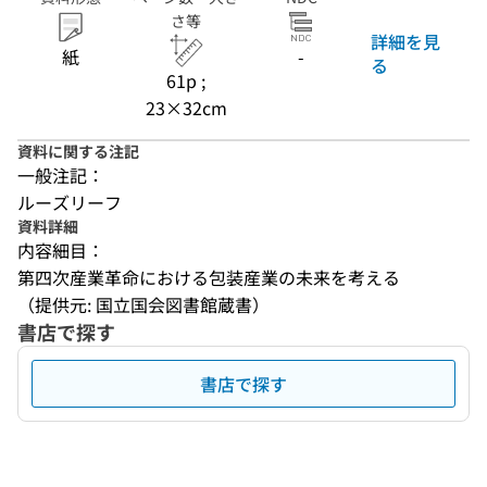
さ等
詳細を見
紙
-
る
61p ;
23×32cm
資料に関する注記
一般注記：
ルーズリーフ
資料詳細
内容細目：
第四次産業革命における包装産業の未来を考える
（提供元: 国立国会図書館蔵書）
書店で探す
書店で探す