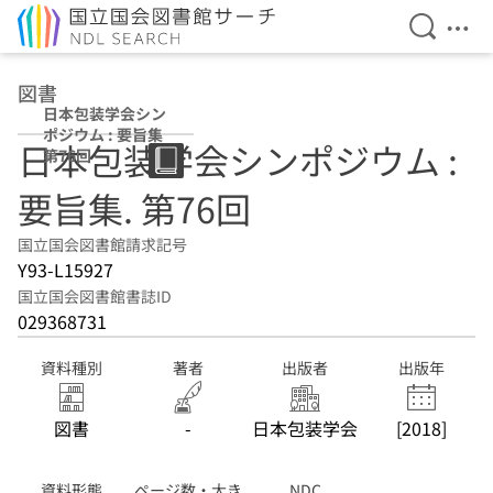
検索を開
メニ
本文へ移動
図書
日本包装学会シン
ポジウム : 要旨集
日本包装学会シンポジウム :
第76回
要旨集. 第76回
国立国会図書館請求記号
Y93-L15927
国立国会図書館書誌ID
029368731
資料種別
著者
出版者
出版年
図書
-
日本包装学会
[2018]
資料形態
ページ数・大き
NDC