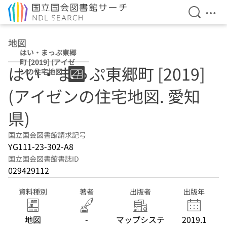
検索を開
メニ
本文へ移動
地図
はい・まっぷ東郷
町 [2019] (アイゼ
はい・まっぷ東郷町 [2019]
ンの住宅地図. 愛
知県)
(アイゼンの住宅地図. 愛知
県)
国立国会図書館請求記号
YG111-23-302-A8
国立国会図書館書誌ID
029429112
資料種別
著者
出版者
出版年
地図
-
マップシステ
2019.1