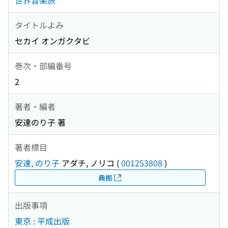
世界音楽旅
タイトルよみ
セカイ オンガクタビ
巻次・部編番号
2
著者・編者
安達のり子 著
著者標目
安達, のり子
アダチ, ノリコ
(
001253808
)
典拠
出版事項
東京 : 平成出版