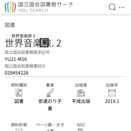
検索を開
メニ
本文へ移動
図書
世界音楽旅 2
世界音楽旅. 2
国立国会図書館請求記号
YU21-M16
国立国会図書館書誌ID
029454228
資料種別
著者
出版者
出版年
図書
安達のり子
平成出版
2019.1
著
資料形態
ページ数・大き
NDC