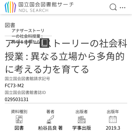
検索を開
メニ
本文へ移動
図書
アナザーストーリ
ーの社会科授業 :
アナザーストーリーの社会科
異なる立場から多
角的に考える力を
授業 : 異なる立場から多角的
育てる
に考える力を育てる
国立国会図書館請求記号
FC73-M2
国立国会図書館書誌ID
029503131
資料種別
著者
出版者
出版年
図書
粕谷昌良 著
学事出版
2019.3