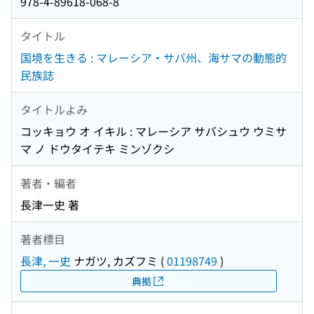
978-4-89618-068-8
タイトル
国境を生きる : マレーシア・サバ州、海サマの動態的
民族誌
タイトルよみ
コッキョウ オ イキル : マレーシア サバシュウ ウミサ
マ ノ ドウタイテキ ミンゾクシ
著者・編者
長津一史 著
著者標目
長津, 一史
ナガツ, カズフミ
(
01198749
)
典拠