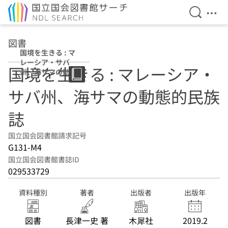
検索を開
メニ
本文へ移動
図書
国境を生きる : マ
レーシア・サバ
国境を生きる : マレーシア・
州、海サマの動態
的民族誌
サバ州、海サマの動態的民族
誌
国立国会図書館請求記号
G131-M4
国立国会図書館書誌ID
029533729
資料種別
著者
出版者
出版年
図書
長津一史 著
木犀社
2019.2