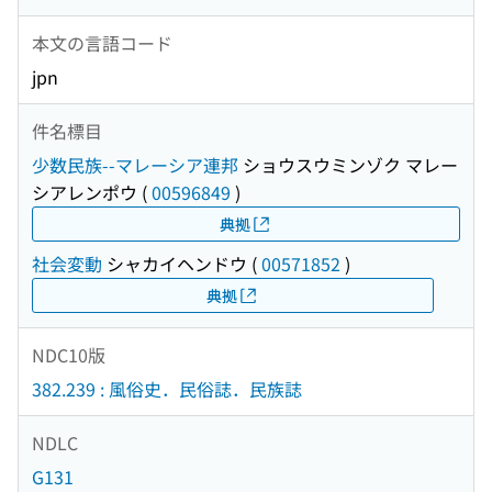
本文の言語コード
jpn
件名標目
少数民族--マレーシア連邦
ショウスウミンゾク マレー
シアレンポウ
(
00596849
)
典拠
社会変動
シャカイヘンドウ
(
00571852
)
典拠
NDC10版
382.239 : 風俗史．民俗誌．民族誌
NDLC
G131