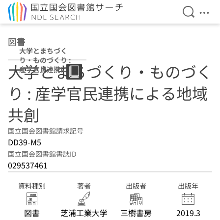
検索を開
メニ
本文へ移動
図書
大学とまちづく
り・ものづくり :
大学とまちづくり・ものづく
産学官民連携によ
る地域共創
り : 産学官民連携による地域
共創
国立国会図書館請求記号
DD39-M5
国立国会図書館書誌ID
029537461
資料種別
著者
出版者
出版年
図書
芝浦工業大学
三樹書房
2019.3