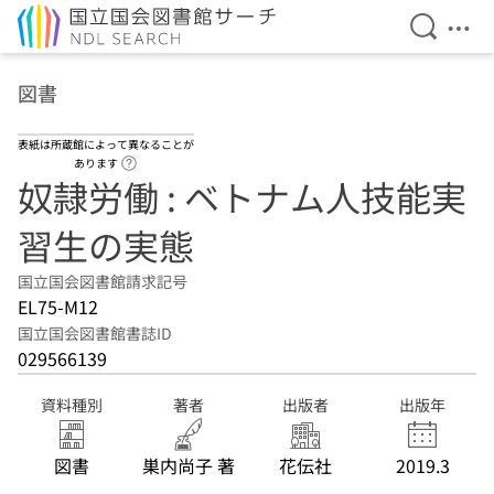
検索を開
メニ
本文へ移動
図書
表紙は所蔵館によって異なることが
ヘルプページへのリンク
あります
奴隷労働 : ベトナム人技能実
習生の実態
国立国会図書館請求記号
EL75-M12
国立国会図書館書誌ID
029566139
資料種別
著者
出版者
出版年
図書
巣内尚子 著
花伝社
2019.3