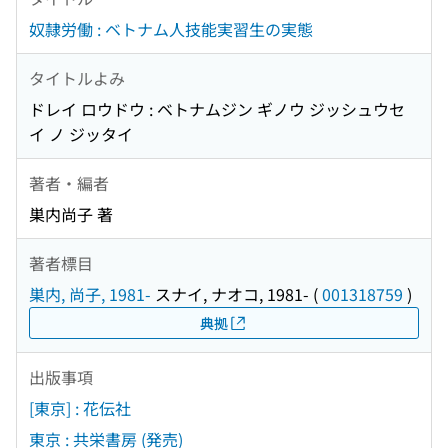
奴隷労働 : ベトナム人技能実習生の実態
タイトルよみ
ドレイ ロウドウ : ベトナムジン ギノウ ジッシュウセ
イ ノ ジッタイ
著者・編者
巣内尚子 著
著者標目
巣内, 尚子, 1981-
スナイ, ナオコ, 1981-
(
001318759
)
典拠
出版事項
[東京] : 花伝社
東京 : 共栄書房 (発売)