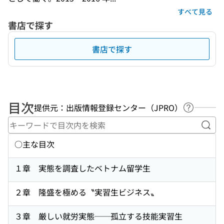
すべて見る
書店で探す
書店で探す
目次
提供元：出版情報登録センター（JPRO）
ヘルプペ
キー
○主な目次
１章 実態を調査したベトナム留学生
２章 隆盛を極める〝実習生ビジネス〟
３章 厳しい就労実態──孤立する技能実習生