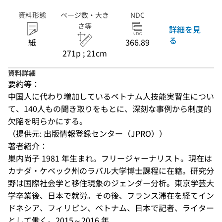
資料形態
ページ数・大き
NDC
さ等
詳細を見
る
紙
366.89
271p ; 21cm
資料詳細
要約等：
中国人に代わり増加しているベトナム人技能実習生につい
て、140人もの聞き取りをもとに、深刻な事例から制度的
欠陥を明らかにする。
（提供元: 出版情報登録センター（JPRO））
著者紹介：
巣内尚子 1981 年生まれ。フリージャーナリスト。現在は
カナダ・ケベック州のラバル大学博士課程に在籍。研究分
野は国際社会学と移住現象のジェンダー分析。東京学芸大
学卒業後、日本で就労。その後、フランス滞在を経てイン
ドネシア、フィリピン、ベトナム、日本で記者、ライター
として働く。2015～2016 年...