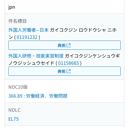
jpn
件名標目
外国人労働者--日本
ガイコクジン ロウドウシャ ニホ
ン
(
01191232
)
典拠
外国人研修・技能実習制度
ガイコクジンケンシュウギ
ノウジッシュウセイド
(
01158665
)
典拠
NDC10版
366.89 : 労働経済．労働問題
NDLC
EL75