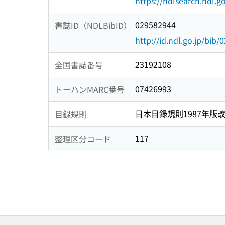
https://ndlsearch.ndl.go
029582944
書誌ID（NDLBibID）
http://id.ndl.go.jp/bib
23192108
全国書誌番号
07426993
トーハンMARC番号
日本目録規則1987年版
目録規則
117
整理区分コード