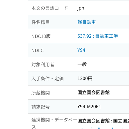
jpn
本文の言語コード
軽自動車
件名標目
537.92 : 自動車工学
NDC10版
Y94
NDLC
一般
対象利用者
1200円
入手条件・定価
国立国会図書館
所蔵機関
Y94-M2061
請求記号
連携機関・データベー
国立国会図書館 : 国立
ス