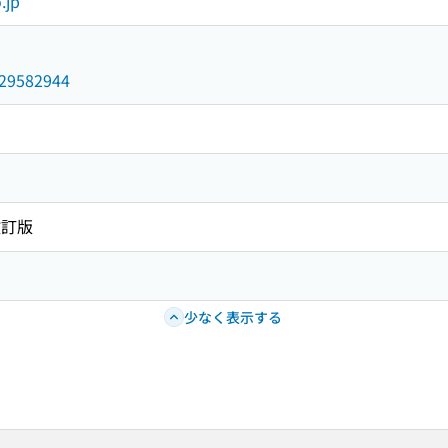
.jp
/029582944
改訂版
少なく表示する