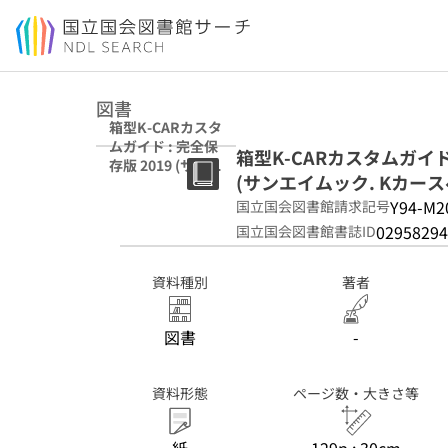
本文へ移動
図書
箱型K-CARカスタ
ムガイド : 完全保
箱型K-CARカスタムガイド 
存版 2019 (サンエ
(サンエイムック. Kカースペ
イムック. Kカー
スペシャルドレス
Y94-M2
国立国会図書館請求記号
アップガイド ;
02958294
国立国会図書館書誌ID
Vol.24)
資料種別
著者
図書
-
資料形態
ページ数・大きさ等