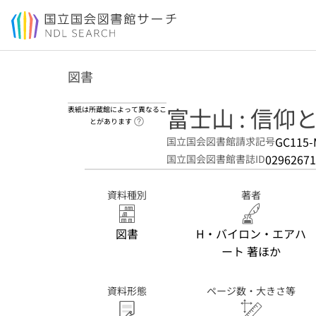
本文へ移動
図書
富士山 : 信
表紙は所蔵館によって異なるこ
ヘルプページへのリンク
とがあります
GC115-
国立国会図書館請求記号
02962671
国立国会図書館書誌ID
資料種別
著者
図書
H・バイロン・エアハ
ート 著ほか
資料形態
ページ数・大きさ等