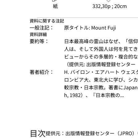
紙
332,30p ; 20cm
資料に関する注記
一般注記：
原タイトル: Mount Fuji
資料詳細
要約等：
日本最高峰の霊山はなぜ、「信仰
人は、そして外国人は何を見てき
ビューからその多層的・複合的な
（提供元: 出版情報登録センター（
著者紹介：
H. バイロン・エアハート ウェ
ロンビア大、東北大に学び、シカ
較宗教・日本宗教。著書にJapanese Rel
h, 1982）、『日本宗教の...
目次
提供元：出版情報登録センター（JPRO）