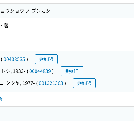
 ヒョウショウ ノ ブンカシ
 著
(
00438535
)
典拠
トシ, 1933-
(
00044839
)
典拠
 タクヤ, 1977-
(
001321363
)
典拠
会