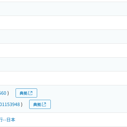
560
)
典拠
01153948
)
典拠
行--日本