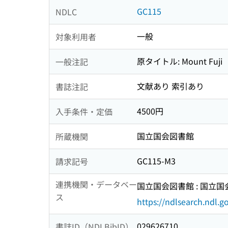
GC115
NDLC
一般
対象利用者
原タイトル: Mount Fuji
一般注記
文献あり 索引あり
書誌注記
4500円
入手条件・定価
国立国会図書館
所蔵機関
GC115-M3
請求記号
連携機関・データベー
国立国会図書館 : 国立
ス
https://ndlsearch.ndl.go
029626710
書誌ID（NDLBibID）