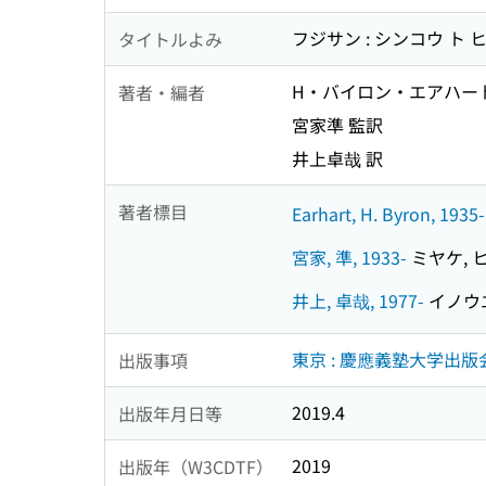
フジサン : シンコウ ト
タイトルよみ
H・バイロン・エアハート
著者・編者
宮家準 監訳
井上卓哉 訳
著者標目
Earhart, H. Byron, 1935-
宮家, 準, 1933-
ミヤケ, ヒ
井上, 卓哉, 1977-
イノウエ,
東京 : 慶應義塾大学出版
出版事項
2019.4
出版年月日等
2019
出版年（W3CDTF）