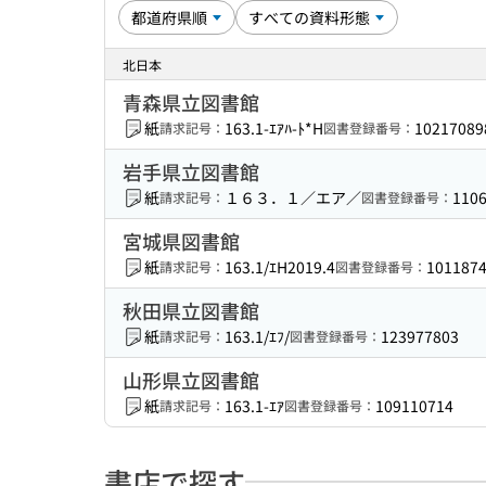
北日本
青森県立図書館
紙
163.1-ｴｱﾊ-ﾄ*H
10217089
請求記号：
図書登録番号：
岩手県立図書館
紙
１６３．１／エア／
110
請求記号：
図書登録番号：
宮城県図書館
紙
163.1/ｴH2019.4
101187
請求記号：
図書登録番号：
秋田県立図書館
紙
163.1/ｴﾌ/
123977803
請求記号：
図書登録番号：
山形県立図書館
紙
163.1-ｴｱ
109110714
請求記号：
図書登録番号：
書店で探す