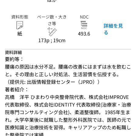
資料形態
ページ数・大き
NDC
さ等
詳細を見
る
紙
493.6
173p ; 19cm
資料詳細
要約等：
腰痛の原因は水分不足。腰痛の改善にはまずは水を飲むこ
と。その理由と正しい対処法、生活習慣を伝授する。
（提供元: 出版情報登録センター（JPRO））
著者紹介：
髙橋　洋平 ひまわり中央整骨院代表、株式会社IMPROVE 
代表取締役、株式会社IDENTITY 代表取締役(治療家・治療
院専門コンサルティング会社)、柔道整復師。 1985年生ま
れ。大学卒業後に就職した整形外科医院では、医師の元で
医療知識と治療技術を習得。キャリアアップのため転職し
た整骨院では実績...