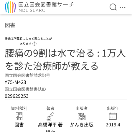
検索を開
メニ
本文へ移動
図書
表紙は所蔵館によって異なることが
ヘルプページへのリンク
あります
腰痛の9割は水で治る : 1万人
を診た治療師が教える
国立国会図書館請求記号
Y75-M423
国立国会図書館書誌ID
029629253
資料種別
著者
出版者
出版年
図書
髙橋洋平 著
かんき出版
2019.4
ほか