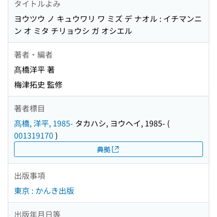
タイトルよみ
ヨウツウ ノ キュウワリ ワ ミズ デ ナオル : イチマンニ
ン オ ミタ チリョウシ ガ オシエル
著者・編者
髙橋洋平 著
梅津拓史 監修
著者標目
髙橋, 洋平, 1985-
タカハシ, ヨウヘイ, 1985-
(
001319170
)
典拠
出版事項
東京 : かんき出版
出版年月日等