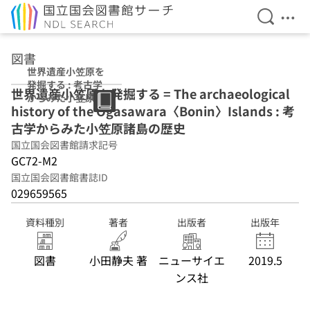
検索を開
メニ
本文へ移動
図書
世界遺産小笠原を
発掘する : 考古学
世界遺産小笠原を発掘する = The archaeological
からみた小笠原諸
history of the Ogasawara〈Bonin〉Islands : 考
島の歴史
古学からみた小笠原諸島の歴史
国立国会図書館請求記号
GC72-M2
国立国会図書館書誌ID
029659565
資料種別
著者
出版者
出版年
図書
小田静夫 著
ニューサイエ
2019.5
ンス社