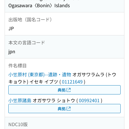
Ogasawara〈Bonin〉Islands
出版地（国名コード）
JP
本文の言語コード
jpn
件名標目
小笠原村 (東京都)--遺跡・遺物
オガサワラムラ (トウ
キョウト) イセキ イブツ
(
01121649
)
典拠
小笠原諸島
オガサワラ ショトウ
(
00992401
)
典拠
NDC10版