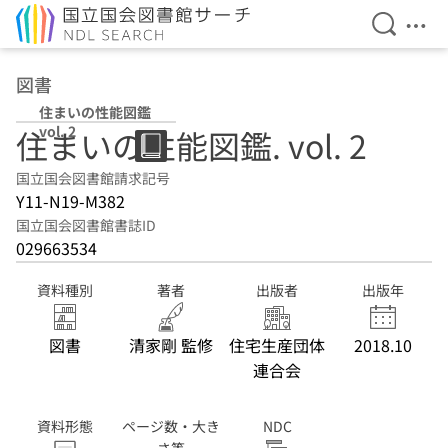
検索を開
メニ
本文へ移動
図書
住まいの性能図鑑
vol. 2
住まいの性能図鑑. vol. 2
国立国会図書館請求記号
Y11-N19-M382
国立国会図書館書誌ID
029663534
資料種別
著者
出版者
出版年
図書
清家剛 監修
住宅生産団体
2018.10
連合会
資料形態
ページ数・大き
NDC