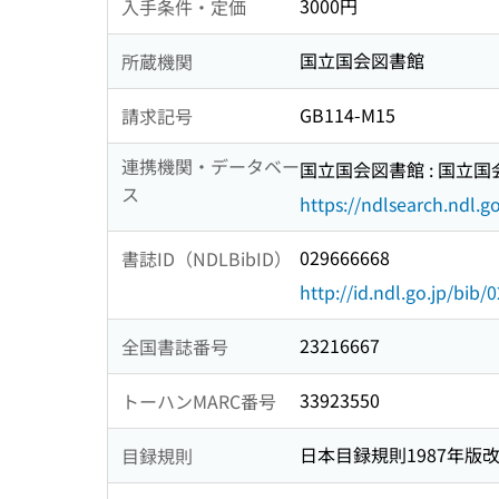
3000円
入手条件・定価
国立国会図書館
所蔵機関
GB114-M15
請求記号
連携機関・データベー
国立国会図書館 : 国立
ス
https://ndlsearch.ndl.go
029666668
書誌ID（NDLBibID）
http://id.ndl.go.jp/bib
23216667
全国書誌番号
33923550
トーハンMARC番号
日本目録規則1987年版
目録規則