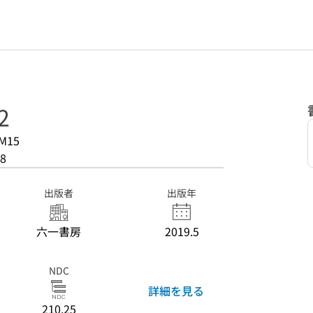
2
M15
8
出版者
出版年
六一書房
2019.5
NDC
詳細を見る
210.25