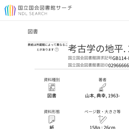
本文へ移動
図書
考古学の地平. 
表紙は所蔵館によって異なるこ
ヘルプページへのリンク
とがあります
GB114-
国立国会図書館請求記号
02966666
国立国会図書館書誌ID
資料種別
著者
図書
山本, 典幸, 1963-
資料形態
ページ数・大きさ等
紙
158p ; 26cm