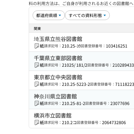
料の利用方法は、ご自身が利用されるお近くの図書館
関東
埼玉県立熊谷図書館
紙
210.25-ｺｳ
103416251
請求記号：
図書登録番号：
千葉県立東部図書館
紙
21025/ 181/2
210289433
請求記号：
図書登録番号：
東京都立中央図書館
紙
210.25-5223-2
7111822
請求記号：
図書登録番号：
神奈川県立図書館
紙
210.25-81-2
23077696
請求記号：
図書登録番号：
横浜市立図書館
紙
210.2コ
2064732806
請求記号：
図書登録番号：