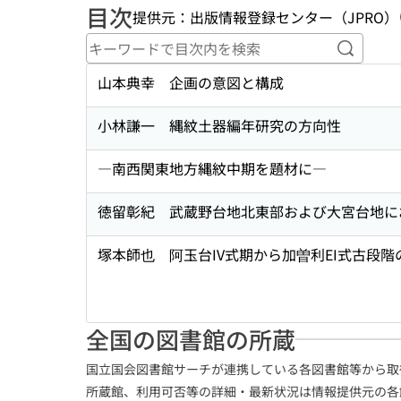
目次
提供元：出版情報登録センター（JPRO）
キーワ
山本典幸 企画の意図と構成
小林謙一 縄紋土器編年研究の方向性
―南西関東地方縄紋中期を題材に―
徳留彰紀 武蔵野台地北東部および大宮台地に
塚本師也 阿玉台IV式期から加曽利EI式古段階
全国の図書館の所蔵
国立国会図書館サーチが連携している各図書館等から取
所蔵館、利用可否等の詳細・最新状況は情報提供元の各