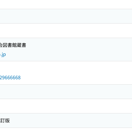
国会図書館蔵書
.jp
/029666668
改訂版