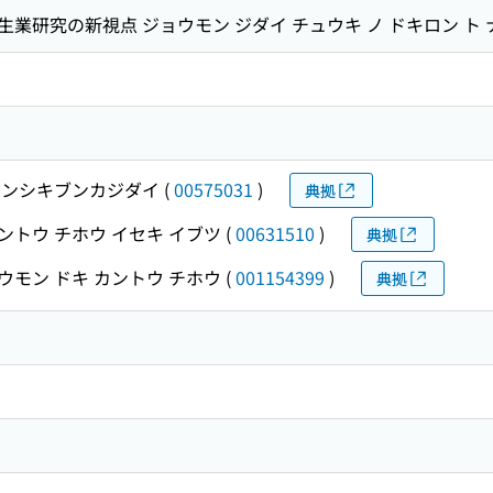
業研究の新視点 ジョウモン ジダイ チュウキ ノ ドキロン ト 
ンシキブンカジダイ
(
00575031
)
典拠
ントウ チホウ イセキ イブツ
(
00631510
)
典拠
ウモン ドキ カントウ チホウ
(
001154399
)
典拠