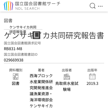
検索を開
メニ
本文へ移動
図書
ケンサキイカ共同
研究報告書
ケンサキイカ共同研究報告書
国立国会図書館請求記号
RB831-M8
国立国会図書館書誌ID
029669938
資料種別
著者
出版者
出版年
西海ブロック
水産業関係研
図書
鳥取県水産試
2019.3
究開発推進会
験場
議漁業資源・
海洋環境部会
ケンサキイカ