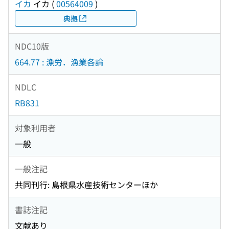
イカ
イカ
(
00564009
)
典拠
NDC10版
664.77 : 漁労．漁業各論
NDLC
RB831
対象利用者
一般
一般注記
共同刊行: 島根県水産技術センターほか
書誌注記
文献あり