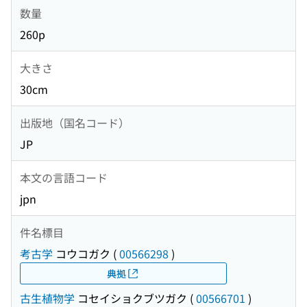
数量
260p
大きさ
30cm
出版地（国名コード）
JP
本文の言語コード
jpn
件名標目
考古学
コウコガク
(
00566298
)
典拠
古生植物学
コセイショクブツガク
(
00566701
)