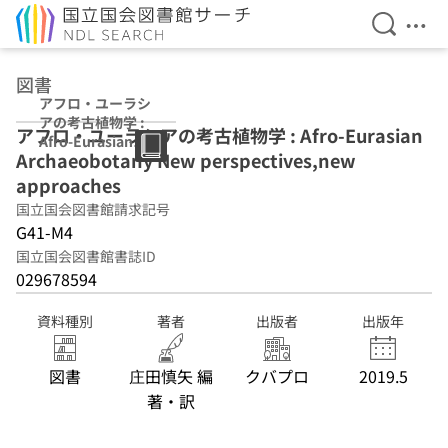
検索を開
メニ
本文へ移動
図書
アフロ・ユーラシ
アの考古植物学 :
アフロ・ユーラシアの考古植物学 : Afro-Eurasian
Afro-Eurasian
Archaeobotany New perspectives,new
Archaeobotany
New
approaches
perspectives,ne
国立国会図書館請求記号
w approaches
G41-M4
国立国会図書館書誌ID
029678594
資料種別
著者
出版者
出版年
図書
庄田慎矢 編
クバプロ
2019.5
著・訳