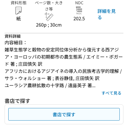
資料形態
ページ数・大き
NDC
さ等
詳細を見
る
紙
202.5
260p ; 30cm
資料詳細
内容細目：
雑草生態学と穀物の安定同位体分析から復元する西アジ
ア・ヨーロッパの初期都市の農生態系 / エイミー・ボガー
ド 著 ; 庄田慎矢 訳
アフリカにおけるアジアイネの導入の民族考古学的理解 / 
サラ・ウォルショー 著 ; 表谷静佳, 庄田慎矢 訳
ユーラシア農耕拡散の十字路 / 遠藤英子 著...
すべて見る
書店で探す
書店で探す