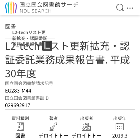
検索を開
メニ
本文へ移動
図書
L2-techリスト更
新拡充・認証委託
L2-techリスト更新拡充・認
業務成果報告書
平成30年度
証委託業務成果報告書. 平成
30年度
国立国会図書館請求記号
EG283-M44
国立国会図書館書誌ID
029692917
資料種別
著者
出版者
出版年
図書
デロイトトー
デロイトトー
2019.3