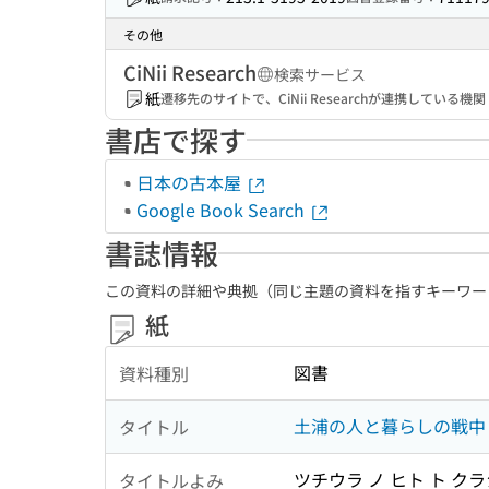
その他
CiNii Research
検索サービス
紙
遷移先のサイトで、CiNii Researchが連携してい
書店で探す
日本の古本屋
Google Book Search
書誌情報
この資料の詳細や典拠（同じ主題の資料を指すキーワー
紙
図書
資料種別
土浦の人と暮らしの戦中・
タイトル
ツチウラ ノ ヒト ト クラ
タイトルよみ