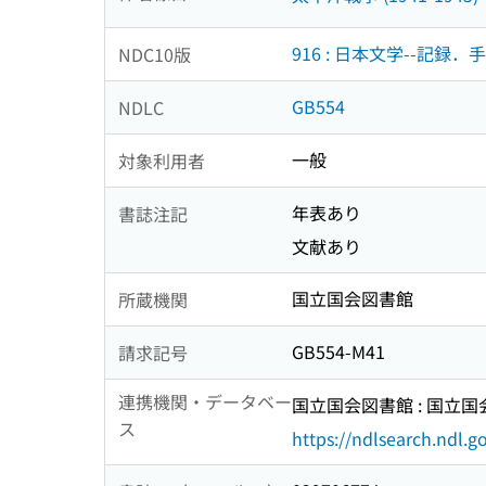
916 : 日本文学--記
NDC10版
GB554
NDLC
一般
対象利用者
年表あり
書誌注記
文献あり
国立国会図書館
所蔵機関
GB554-M41
請求記号
連携機関・データベー
国立国会図書館 : 国立
ス
https://ndlsearch.ndl.go