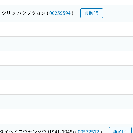
 シリツ ハクブツカン
(
00259594
)
典拠
タイヘイヨウセンソウ (1941-1945)
(
00572512
)
典拠