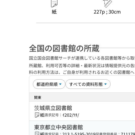
紙
227p ; 30cm
全国の図書館の所蔵
国立国会図書館サーチが連携している各図書館等から取
所蔵館、利用可否等の詳細・最新状況は情報提供元の各
料の利用方法は、ご自身が利用されるお近くの図書館
関東
茨城県立図書館
紙
ｲ202/ﾂﾁ/
請求記号：
東京都立中央図書館
紙
213.1-5195-2019
71117
請求記号：
図書登録番号：