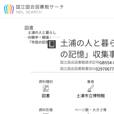
本文へ移動
図書
土浦の人と暮らし
の戦中・戦後 :
土浦の人と暮ら
「市民の記憶」収
集事業報告書
の記憶」収集
GB554-
国立国会図書館請求記号
02970677
国立国会図書館書誌ID
資料種別
著者
図書
土浦市立博物館
資料形態
ページ数・大きさ等