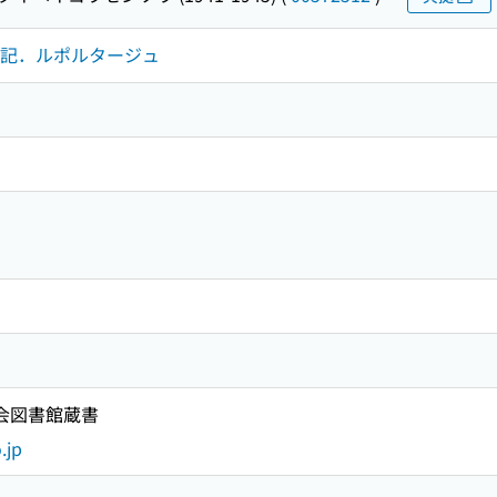
録．手記．ルポルタージュ
国会図書館蔵書
.jp